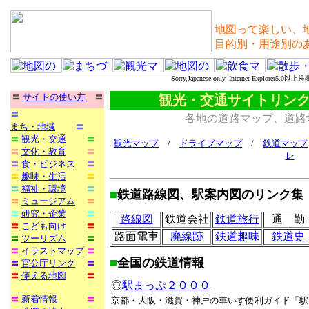
地図って楽しい、
目的別・用途別の
Sorry,Japanese only. Internet Explorer5.0以上推
〓
サイトの使い方
〓
観光・交通サイトリン
〓
各地の道路マップ、道路
まち・地域
〓
〓
観光・交通
〓
観光マップ
/
ドライブマップ
/
鉄道マップ
〓
文化・教育
〓
レ
〓
食・ビジネス
〓
〓
趣味・生活
〓
〓
福祉・環境
〓
■
鉄道路線図、駅案内図のリンク集
〓
ミュージアム
〓
〓
研究・企業
〓
路線図
鉄道会社
鉄道旅行
通 勤
〓
こども向け
〓
路面電車
廃線跡
鉄道趣味
鉄道史
〓
ツーリズム
〓
〓
イラストマップ
〓
■
全国の
鉄道情報
〓
官公庁リンク
〓
〓
使える地図
〓
◎
駅まっぷ２０００
〓
新着情報
〓
京都・大阪・滋賀・神戸の車いす便利ガイド「駅