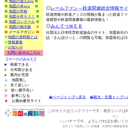
〓
地図の達人new
〓
〓
地図の本new
〓
◎
レールファン～鉄道関連総合情報サ
〓
地図の学校
〓
鉄道情報や鉄道グッズの情報が集まった鉄道ファ
〓
地図を作ろう！
〓
道模型や鉄道関連書籍の最新情報も！
〓
地図コンクール
〓
◎
みんてつＷＥＢ
〓
地図の掲示板
〓
〓
メールマガジン
〓
社団法人日本民営鉄道協会のサイト。加盟各社の
＠
地図の資料館とは
誌「さんぽけっと」の閲覧も可能。加盟各社は日
＠
情報募集
＠
お知らせ
お問い合せはこちら
【マークのみかた】
■
検索できる
■
分布図がある
●
案内が充実
▲
地図無し
●
見て楽しい
◎
使い勝手良い
※
参考になる
�ページトップへ戻る
�観光・交通トップへ
★
お薦め優良サイト
このサイトはリンクフリーです。相互リンクは
い。
（←バナーです。よろしければお使いく
当サイトで使用している画像・文章等の無断使用並