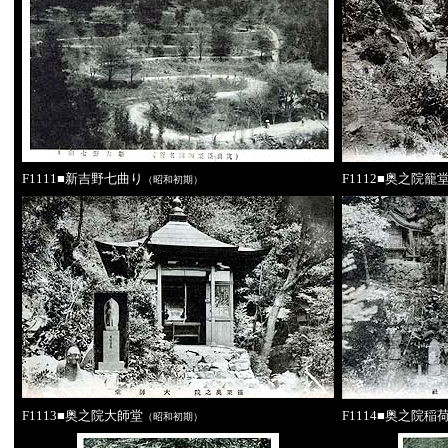
F1111■新吉野七曲り
F1112■奥之院籠
（昭和初期）
F1113■奥之院大師堂
F1114■奥之院稲
（昭和初期）