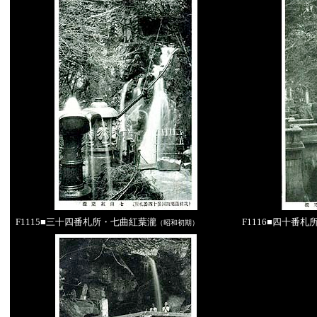
F1115■三十四番札所・七曲紅葉瀧
F1116■四十番
（昭和初期）