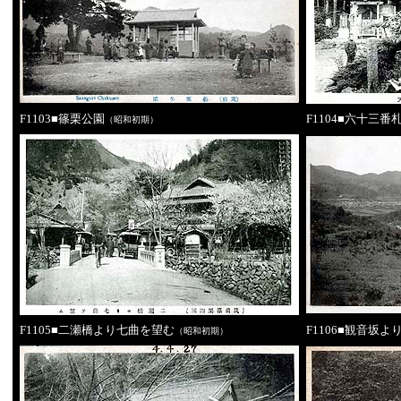
F1103■篠栗公園
F1104■六十三
（昭和初期）
F1105■二瀬橋より七曲を望む
F1106■観音坂
（昭和初期）