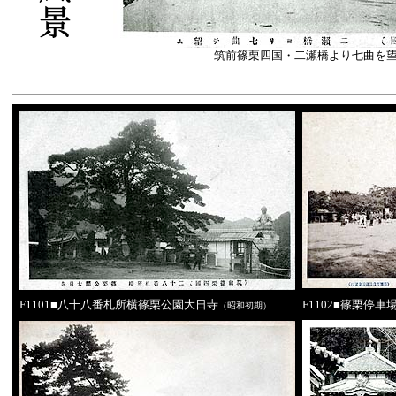
筑前篠栗四国・二瀬橋より七曲を
F1101■八十八番札所横篠栗公園大日寺
F1102■篠栗停車
（昭和初期）