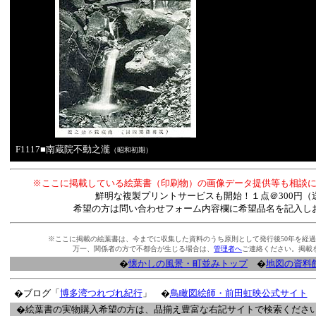
F1117■南蔵院不動之瀧
（昭和初期）
※ここに掲載している絵葉書（印刷物）の画像データ提供等も相談
鮮明な複製プリントサービスも開始！１点＠300円（送
希望の方は問い合わせフォーム内容欄に希望品名を記入し
※ここに掲載の絵葉書は、今までに収集した資料のうち原則として発行後50年を経
万一、関係者の方で不都合が生じる場合は、
管理者へ
ご連絡ください。掲載
�
懐かしの風景・町並みトップ
�
地図の資料
�ブログ「
博多湾つれづれ紀行
」 �
鳥瞰図絵師・前田虹映公式サイト
�絵葉書の実物購入希望の方は、品揃え豊富な右記サイトで検索くださ