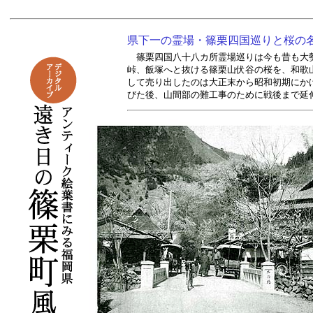
県下一の霊場・篠栗四国巡りと桜の
篠栗四国八十八カ所霊場巡りは今も昔も大
峠、飯塚へと抜ける篠栗山伏谷の桜を、和歌
して売り出したのは大正末から昭和初期にか
びた後、山間部の難工事のために戦後まで延