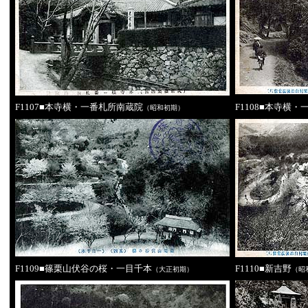
F1107■本寺横・一番札所南蔵院
F1108■本寺横
（昭和初期）
F1109■篠栗山伏谷の桜・一目千本
F1110■新吉野
（大正初期）
（昭