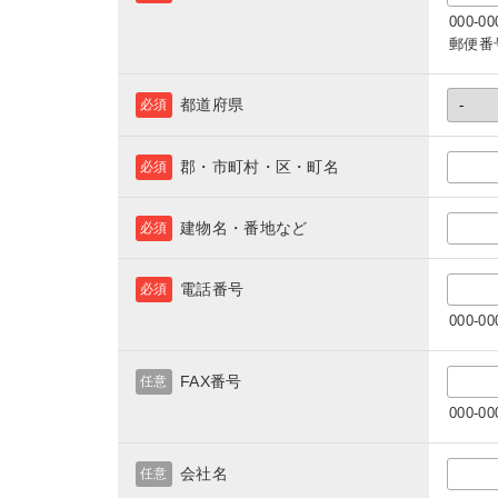
000-
郵便番
都道府県
必須
郡・市町村・区・町名
必須
建物名・番地など
必須
電話番号
必須
000-
FAX番号
任意
000-
会社名
任意