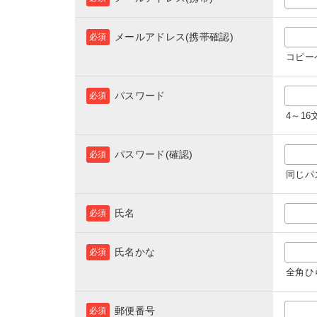
メールアドレス(携帯確認)
必須
コピー
パスワード
必須
4～1
パスワード(確認)
必須
同じパ
氏名
必須
氏名かな
必須
全角ひ
郵便番号
必須