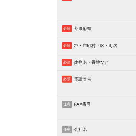
都道府県
必須
郡・市町村・区・町名
必須
建物名・番地など
必須
電話番号
必須
FAX番号
任意
会社名
任意